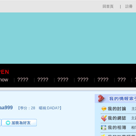
回首頁
|
註冊
how
|
????
|
????
|
????
|
????
|
????
|
???
|
a999
【學分：28 暱稱:DADA?】
主
主
相