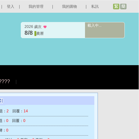
|
登入
|
我的管理
|
我的購物
|
私訊
載入中...
2026 歲次
8/8
農曆
????
|
題：
2
回覆：
14
題：
0
回覆：
0
簿：
0