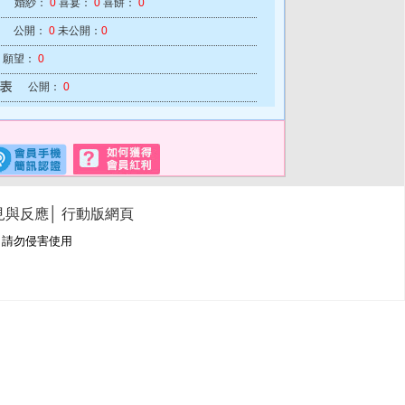
婚紗：
0
喜宴：
0
喜餅：
0
公開：
0
未公開：
0
願望：
0
公開：
0
見與反應
│
行動版網頁
冊商標，請勿侵害使用