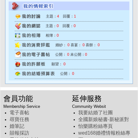
主題：
4
回覆：
1
主題：
0
回覆：
0
相簿：
0
婚紗：
0
喜宴：
0
喜餅：
0
公開：
0
未公開：
0
願望：
0
公開：
0
會員功能
延伸服務
Membership Service
Community Websit
電子喜帖
我要結婚了社團
尋寶任務
全國新娘秘書-新秘派對
婚筆記
怡樂購粉絲專頁
囍報採訪
wed168婚禮情報粉絲專