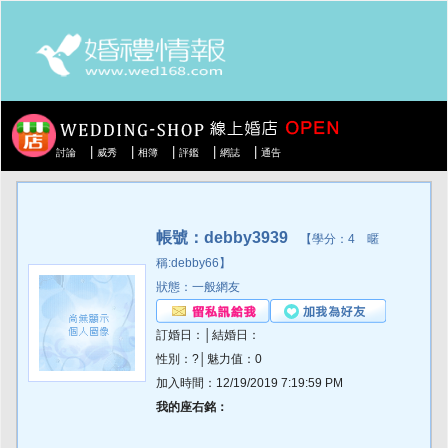
|
|
|
|
|
討論
威秀
相簿
評鑑
網誌
通告
帳號：debby3939
【學分：4 暱
稱:debby66】
狀態：一般網友
訂婚日：│結婚日：
性別：?│魅力值：0
加入時間：12/19/2019 7:19:59 PM
我的座右銘：