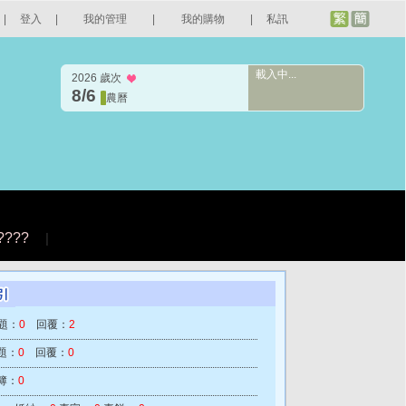
|
登入
|
我的管理
|
我的購物
|
私訊
載入中...
2026 歲次
8/6
農曆
????
|
題：
0
回覆：
2
題：
0
回覆：
0
簿：
0