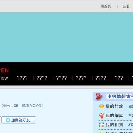
回首頁
|
註冊
how
|
????
|
????
|
????
|
????
|
????
|
???
|
學分：36 暱稱:MOMO】
主
主
相