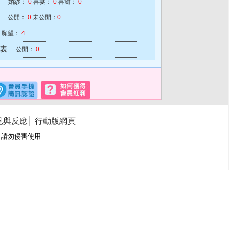
婚紗：
0
喜宴：
0
喜餅：
0
公開：
0
未公開：
0
願望：
4
公開：
0
見與反應
│
行動版網頁
冊商標，請勿侵害使用