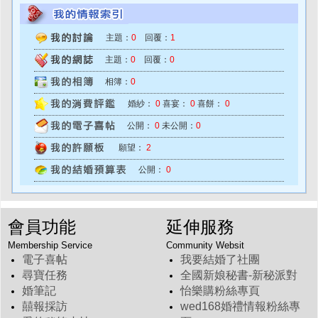
主題：
0
回覆：
1
主題：
0
回覆：
0
相簿：
0
婚紗：
0
喜宴：
0
喜餅：
0
公開：
0
未公開：
0
願望：
2
公開：
0
會員功能
延伸服務
Membership Service
Community Websit
電子喜帖
我要結婚了社團
尋寶任務
全國新娘秘書-新秘派對
婚筆記
怡樂購粉絲專頁
囍報採訪
wed168婚禮情報粉絲專