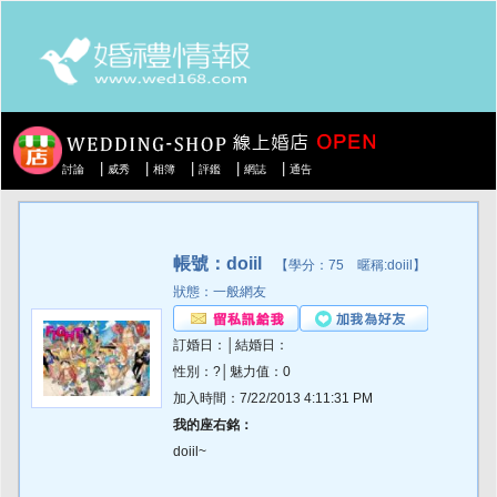
|
|
|
|
|
討論
威秀
相簿
評鑑
網誌
通告
帳號：doiil
【學分：75 暱稱:doiil】
狀態：一般網友
訂婚日：│結婚日：
性別：?│魅力值：0
加入時間：7/22/2013 4:11:31 PM
我的座右銘：
doiil~