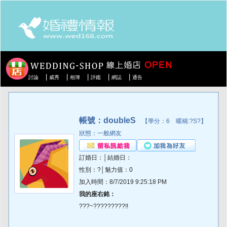
|
|
|
|
|
討論
威秀
相簿
評鑑
網誌
通告
帳號：doubleS
【學分：6 暱稱:?S?】
狀態：一般網友
訂婚日：│結婚日：
性別：?│魅力值：0
加入時間：8/7/2019 9:25:18 PM
我的座右銘：
???~?????????!!