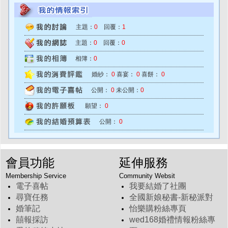
主題：
0
回覆：
1
主題：
0
回覆：
0
相簿：
0
婚紗：
0
喜宴：
0
喜餅：
0
公開：
0
未公開：
0
願望：
0
公開：
0
會員功能
延伸服務
Membership Service
Community Websit
電子喜帖
我要結婚了社團
尋寶任務
全國新娘秘書-新秘派對
婚筆記
怡樂購粉絲專頁
囍報採訪
wed168婚禮情報粉絲專