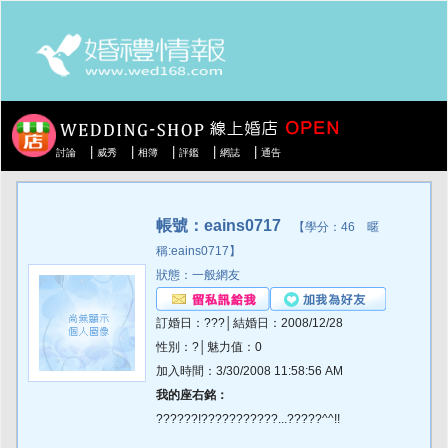
|
|
|
|
|
討論
威秀
相簿
評鑑
網誌
通告
帳號：eains0717
【學分：46 暱
稱:eains0717】
狀態：一般網友
訂婚日：???│結婚日：2008/12/28
性別：?│魅力值：0
加入時間：3/30/2008 11:58:56 AM
我的座右銘：
??????!???????????...?????^^!!