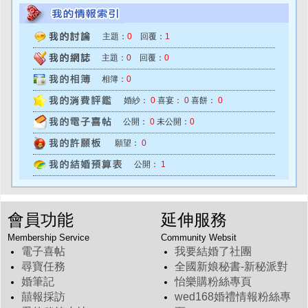
主題：
0
回覆：
1
主題：
0
回覆：
0
相簿：
0
婚紗：
0
喜宴：
0
喜餅：
0
公開：
0
未公開：
0
願望：
0
公開：
1
會員功能
延伸服務
Membership Service
Community Websit
電子喜帖
我要結婚了社團
尋寶任務
全國新娘秘書-新秘派對
婚筆記
怡樂購粉絲專頁
囍報採訪
wed168婚禮情報粉絲專