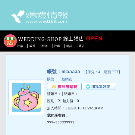
|
|
|
|
|
討論
威秀
相簿
評鑑
網誌
通告
帳號：ellaaaaa
【學分：4 暱稱:??7】
狀態：一般網友
訂婚日：│結婚日：
性別：?│魅力值：0
加入時間：11/2/2018 11:24:18 AM
我的座右銘：
???~?????????!!