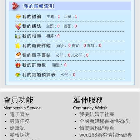
主題：
1
回覆：
1
主題：
0
回覆：
0
相簿：
0
婚紗：
0
喜宴：
0
喜餅：
0
公開：
0
未公開：
0
願望：
0
公開：
0
會員功能
延伸服務
Membership Service
Community Websit
電子喜帖
我要結婚了社團
尋寶任務
全國新娘秘書-新秘派對
婚筆記
怡樂購粉絲專頁
囍報採訪
wed168婚禮情報粉絲專