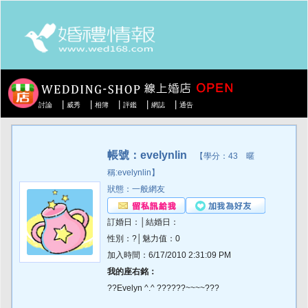
|
|
|
|
|
討論
威秀
相簿
評鑑
網誌
通告
帳號：evelynlin
【學分：43 暱
稱:evelynlin】
狀態：一般網友
訂婚日：│結婚日：
性別：?│魅力值：0
加入時間：6/17/2010 2:31:09 PM
我的座右銘：
??Evelyn ^.^ ??????~~~~???