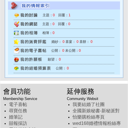
主題：
0
回覆：
1
主題：
0
回覆：
0
相簿：
0
婚紗：
0
喜宴：
0
喜餅：
0
公開：
0
未公開：
0
願望：
0
公開：
0
會員功能
延伸服務
Membership Service
Community Websit
電子喜帖
我要結婚了社團
尋寶任務
全國新娘秘書-新秘派對
婚筆記
怡樂購粉絲專頁
囍報採訪
wed168婚禮情報粉絲專