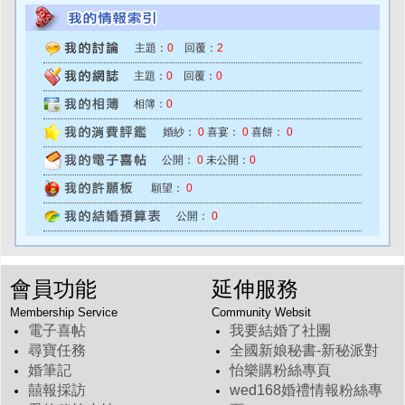
主題：
0
回覆：
2
主題：
0
回覆：
0
相簿：
0
婚紗：
0
喜宴：
0
喜餅：
0
公開：
0
未公開：
0
願望：
0
公開：
0
會員功能
延伸服務
Membership Service
Community Websit
電子喜帖
我要結婚了社團
尋寶任務
全國新娘秘書-新秘派對
婚筆記
怡樂購粉絲專頁
囍報採訪
wed168婚禮情報粉絲專