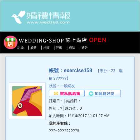
|
|
|
|
|
討論
威秀
相簿
評鑑
網誌
通告
帳號：exercise158
【學分：23 暱
稱:??????】
狀態：一般網友
訂婚日：│結婚日：
性別：?│魅力值：0
加入時間：11/14/2017 11:01:27 AM
我的座右銘：
???~?????????!!