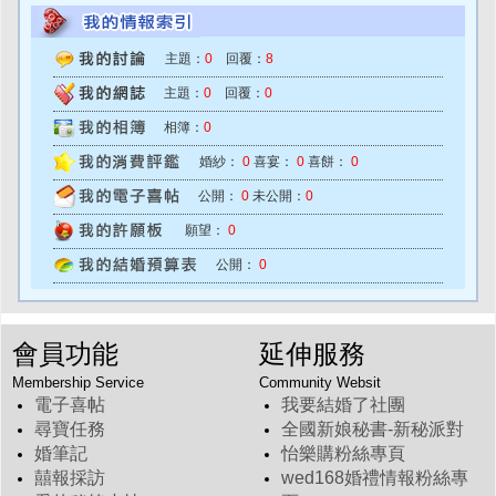
主題：
0
回覆：
8
主題：
0
回覆：
0
相簿：
0
婚紗：
0
喜宴：
0
喜餅：
0
公開：
0
未公開：
0
願望：
0
公開：
0
會員功能
延伸服務
Membership Service
Community Websit
電子喜帖
我要結婚了社團
尋寶任務
全國新娘秘書-新秘派對
婚筆記
怡樂購粉絲專頁
囍報採訪
wed168婚禮情報粉絲專