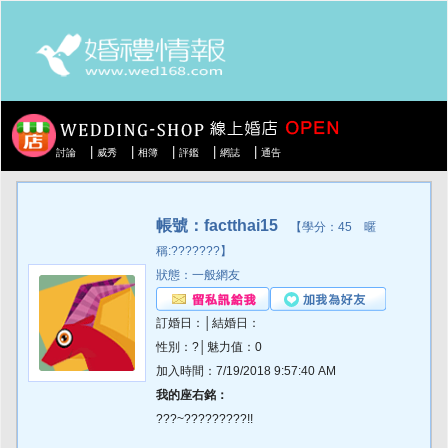
|
|
|
|
|
討論
威秀
相簿
評鑑
網誌
通告
帳號：factthai15
【學分：45 暱
稱:???????】
狀態：一般網友
訂婚日：│結婚日：
性別：?│魅力值：0
加入時間：7/19/2018 9:57:40 AM
我的座右銘：
???~?????????!!