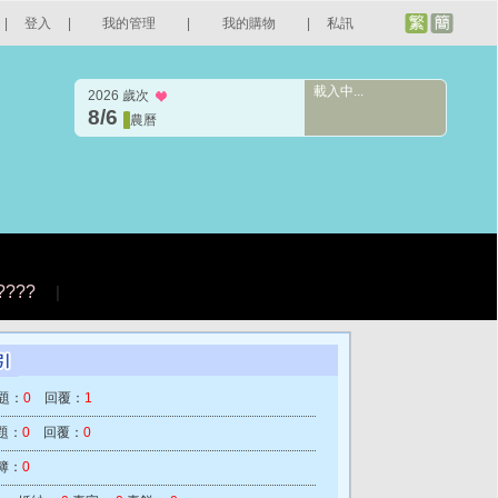
|
登入
|
我的管理
|
我的購物
|
私訊
載入中...
2026 歲次
8/6
農曆
????
|
題：
0
回覆：
1
題：
0
回覆：
0
簿：
0