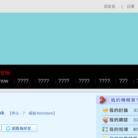
回首頁
|
註冊
how
|
????
|
????
|
????
|
????
|
????
|
???
|
主
nk
【學分：7 暱稱:fishintank】
主
相