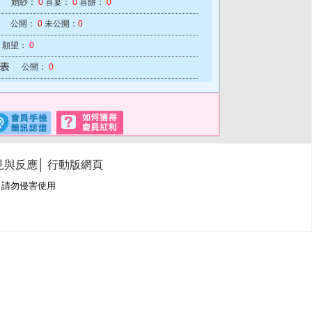
婚紗：
0
喜宴：
0
喜餅：
0
公開：
0
未公開：
0
願望：
0
公開：
0
見與反應
│
行動版網頁
冊商標，請勿侵害使用