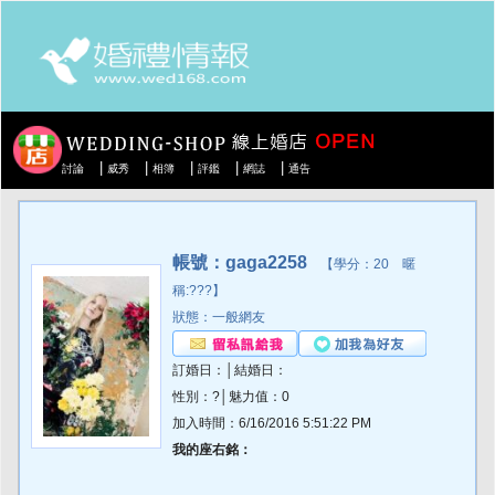
|
|
|
|
|
討論
威秀
相簿
評鑑
網誌
通告
帳號：gaga2258
【學分：20 暱
稱:???】
狀態：一般網友
訂婚日：│結婚日：
性別：?│魅力值：0
加入時間：6/16/2016 5:51:22 PM
我的座右銘：