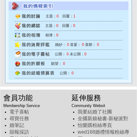
主題：
0
回覆：
1
主題：
0
回覆：
0
相簿：
0
婚紗：
0
喜宴：
0
喜餅：
0
公開：
0
未公開：
0
願望：
0
公開：
0
會員功能
延伸服務
Membership Service
Community Websit
電子喜帖
我要結婚了社團
尋寶任務
全國新娘秘書-新秘派對
婚筆記
怡樂購粉絲專頁
囍報採訪
wed168婚禮情報粉絲專