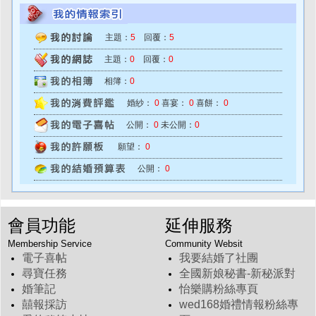
主題：
5
回覆：
5
主題：
0
回覆：
0
相簿：
0
婚紗：
0
喜宴：
0
喜餅：
0
公開：
0
未公開：
0
願望：
0
公開：
0
會員功能
延伸服務
Membership Service
Community Websit
電子喜帖
我要結婚了社團
尋寶任務
全國新娘秘書-新秘派對
婚筆記
怡樂購粉絲專頁
囍報採訪
wed168婚禮情報粉絲專