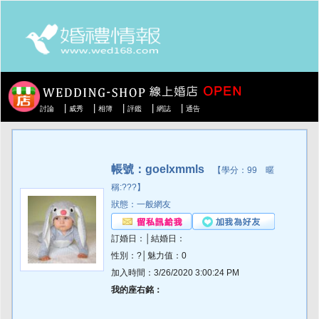
|
|
|
|
|
討論
威秀
相簿
評鑑
網誌
通告
帳號：goelxmmls
【學分：99 暱
稱:???】
狀態：一般網友
訂婚日：│結婚日：
性別：?│魅力值：0
加入時間：3/26/2020 3:00:24 PM
我的座右銘：