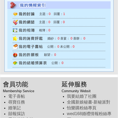
主題：
0
回覆：
1
主題：
0
回覆：
0
相簿：
0
婚紗：
0
喜宴：
0
喜餅：
0
公開：
0
未公開：
0
願望：
0
公開：
0
會員功能
延伸服務
Membership Service
Community Websit
電子喜帖
我要結婚了社團
尋寶任務
全國新娘秘書-新秘派對
婚筆記
怡樂購粉絲專頁
囍報採訪
wed168婚禮情報粉絲專