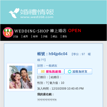
|
|
|
|
|
討論
威秀
相簿
評鑑
網誌
通告
帳號：h94jp6c04
【學分：97 暱
稱:??】
狀態：一般網友
訂婚日：│結婚日：
性別：?│魅力值：10
加入時間：12/10/2009 10:40:45 PM
我的座右銘：
???????????!