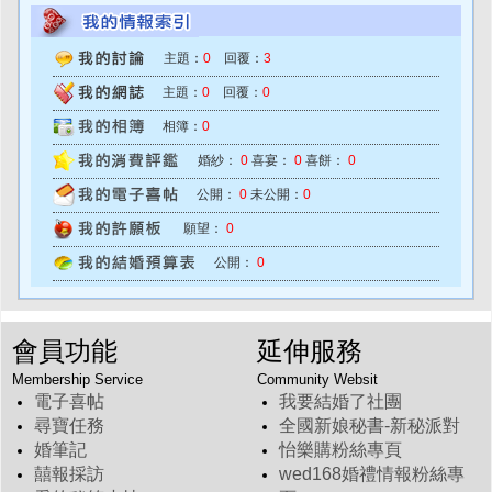
主題：
0
回覆：
3
主題：
0
回覆：
0
相簿：
0
婚紗：
0
喜宴：
0
喜餅：
0
公開：
0
未公開：
0
願望：
0
公開：
0
會員功能
延伸服務
Membership Service
Community Websit
電子喜帖
我要結婚了社團
尋寶任務
全國新娘秘書-新秘派對
婚筆記
怡樂購粉絲專頁
囍報採訪
wed168婚禮情報粉絲專