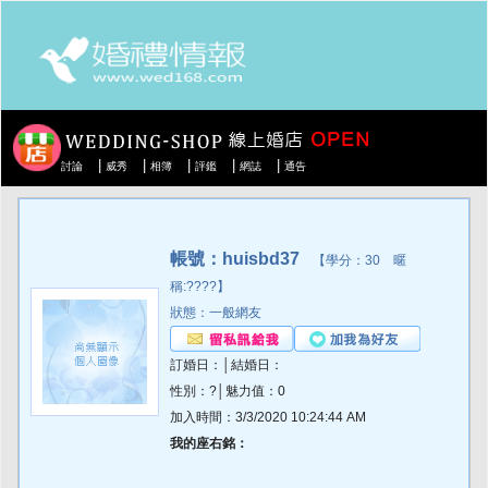
|
|
|
|
|
討論
威秀
相簿
評鑑
網誌
通告
帳號：huisbd37
【學分：30 暱
稱:????】
狀態：一般網友
訂婚日：│結婚日：
性別：?│魅力值：0
加入時間：3/3/2020 10:24:44 AM
我的座右銘：