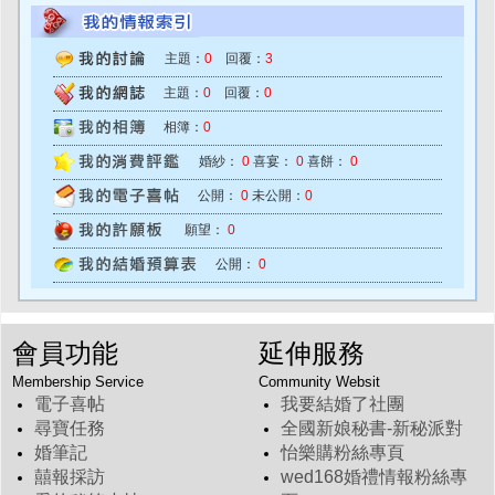
主題：
0
回覆：
3
主題：
0
回覆：
0
相簿：
0
婚紗：
0
喜宴：
0
喜餅：
0
公開：
0
未公開：
0
願望：
0
公開：
0
會員功能
延伸服務
Membership Service
Community Websit
電子喜帖
我要結婚了社團
尋寶任務
全國新娘秘書-新秘派對
婚筆記
怡樂購粉絲專頁
囍報採訪
wed168婚禮情報粉絲專