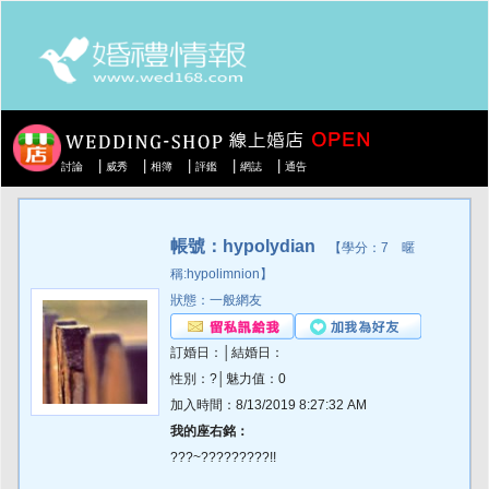
|
|
|
|
|
討論
威秀
相簿
評鑑
網誌
通告
帳號：hypolydian
【學分：7 暱
稱:hypolimnion】
狀態：一般網友
訂婚日：│結婚日：
性別：?│魅力值：0
加入時間：8/13/2019 8:27:32 AM
我的座右銘：
???~?????????!!