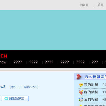
回首頁
|
註冊
how
|
????
|
????
|
????
|
????
|
????
|
???
|
主
ow3
【學分：2 暱稱:????】
主
相