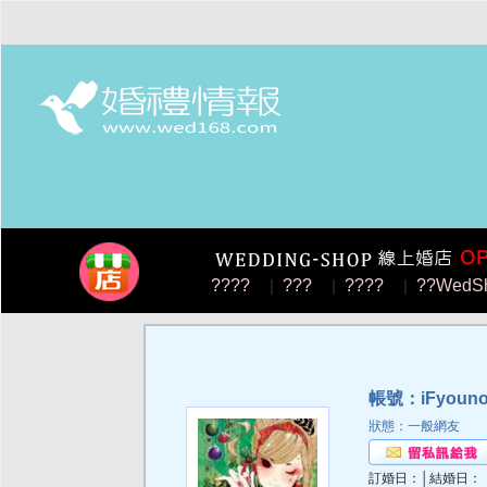
????
|
???
|
????
|
??WedS
帳號：iFyoun
狀態：一般網友
訂婚日：│結婚日：