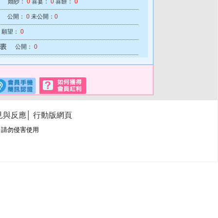
婚紗：
0
喜宴：
0
喜餅：
0
公開：
0
未公開：
0
願望：
0
公開：
0
見與反應
│
行動版網頁
冊商標，請勿侵害使用