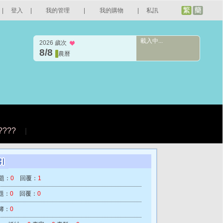
|
登入
|
我的管理
|
我的購物
|
私訊
載入中...
2026 歲次
8/8
農曆
????
|
題：
0
回覆：
1
題：
0
回覆：
0
簿：
0