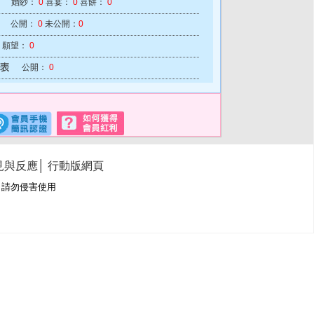
婚紗：
0
喜宴：
0
喜餅：
0
公開：
0
未公開：
0
願望：
0
公開：
0
見與反應
│
行動版網頁
冊商標，請勿侵害使用