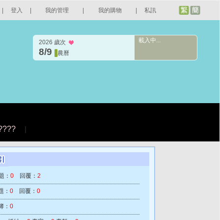
|
登入
|
我的管理
|
我的購物
|
私訊
載入中...
2026 歲次
8/9
農曆
????
|
題：
0
回覆：
2
題：
0
回覆：
0
簿：
0