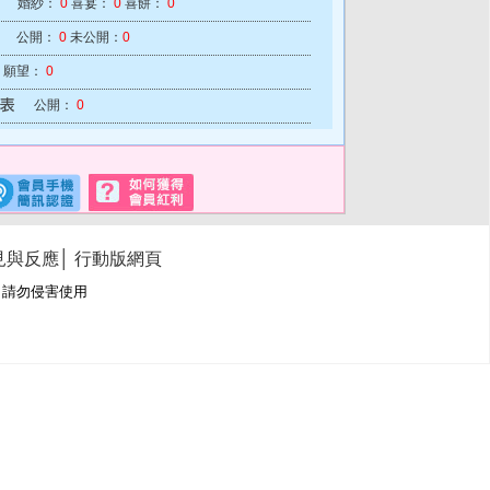
婚紗：
0
喜宴：
0
喜餅：
0
公開：
0
未公開：
0
願望：
0
公開：
0
見與反應
│
行動版網頁
冊商標，請勿侵害使用