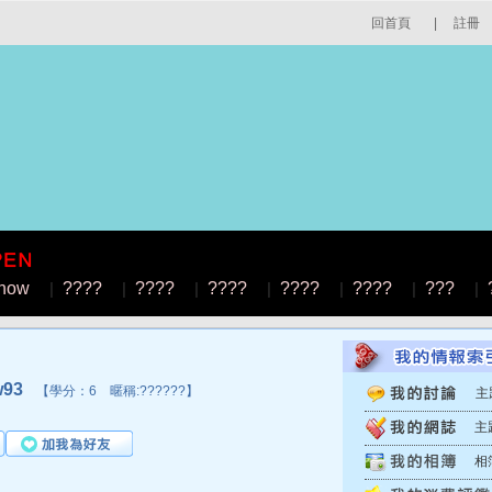
回首頁
|
註冊
how
|
????
|
????
|
????
|
????
|
????
|
???
|
93
【學分：6 暱稱:??????】
主
主
相