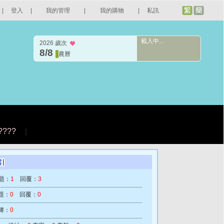
|
登入
|
我的管理
|
我的購物
|
私訊
載入中...
2026 歲次
8/8
農曆
????
|
題：
1
回覆：
3
題：
0
回覆：
0
簿：
0