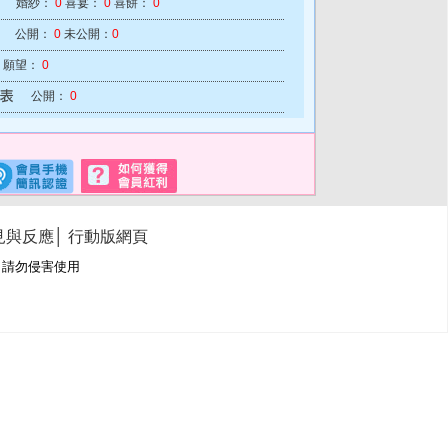
婚紗：
0
喜宴：
0
喜餅：
0
公開：
0
未公開：
0
願望：
0
公開：
0
見與反應
│
行動版網頁
冊商標，請勿侵害使用