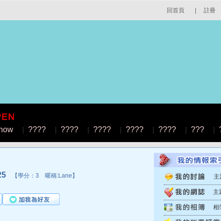
回首頁
|
註冊
how
|
????
|
????
|
????
|
????
|
????
|
???
|
25
【學分：3 暱稱:Lane】
主
主
相