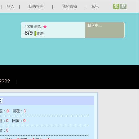
|
登入
|
我的管理
|
我的購物
|
私訊
載入中...
2026 歲次
8/9
農曆
????
|
題：
0
回覆：
3
題：
0
回覆：
0
簿：
0