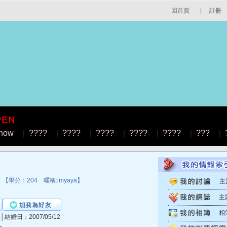
回首頁
|
註冊
how
|
????
|
????
|
????
|
????
|
????
|
???
|
【學分：204 暱稱:imyaya】
主
主
相
6│結婚日：2007/05/12