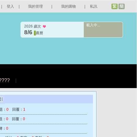
|
登入
|
我的管理
|
我的購物
|
私訊
載入中...
2026 歲次
8/6
農曆
????
|
題：
0
回覆：
1
題：
0
回覆：
0
簿：
0