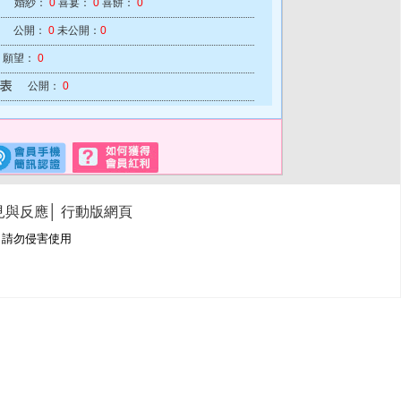
婚紗：
0
喜宴：
0
喜餅：
0
公開：
0
未公開：
0
願望：
0
公開：
0
見與反應
│
行動版網頁
冊商標，請勿侵害使用