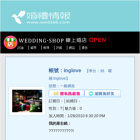
|
|
|
|
|
討論
威秀
相簿
評鑑
網誌
通告
帳號：inglove
【學分：36 暱
稱:inglove】
狀態：一般網友
訂婚日：│結婚日：
性別：?│魅力值：0
加入時間：1/28/2010 6:30:20 PM
我的座右銘：
???????????!