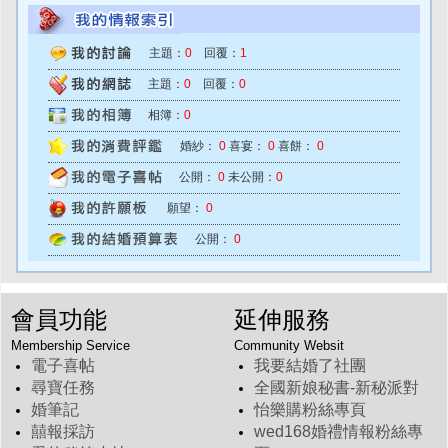
主題：
0
回覆：
1
主題：
0
回覆：
0
相簿：
0
婚紗：
0
喜宴：
0
喜餅：
0
公開：
0
未公開：
0
願望：
0
公開：
0
會員功能
延伸服務
Membership Service
Community Websit
電子喜帖
我要結婚了社團
尋寶任務
全國新娘秘書-新秘派對
婚筆記
怡樂購粉絲專頁
囍報採訪
wed168婚禮情報粉絲專