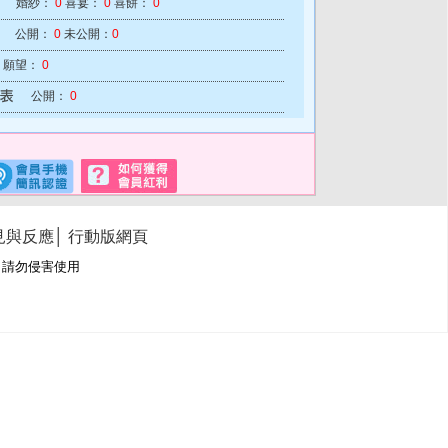
婚紗：
0
喜宴：
0
喜餅：
0
公開：
0
未公開：
0
願望：
0
公開：
0
見與反應
│
行動版網頁
冊商標，請勿侵害使用