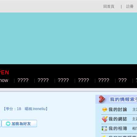
回首頁
|
註冊
how
|
????
|
????
|
????
|
????
|
????
|
???
|
【學分：18 暱稱:ireneliu】
主
主
相