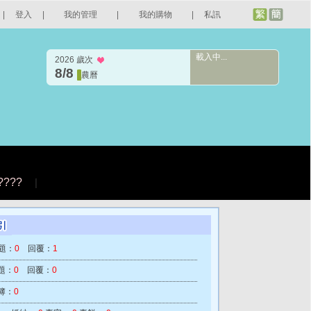
|
登入
|
我的管理
|
我的購物
|
私訊
載入中...
2026 歲次
8/8
農曆
????
|
題：
0
回覆：
1
題：
0
回覆：
0
簿：
0