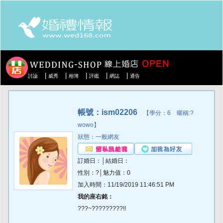
|
|
|
|
|
討論
威秀
相簿
評鑑
網誌
通告
帳號：ism02206
【學分：6 暱稱:?
wowo】
狀態：一般網友
訂婚日：│結婚日：
性別：?│魅力值：0
加入時間：11/19/2019 11:46:51 PM
我的座右銘：
???~?????????!!