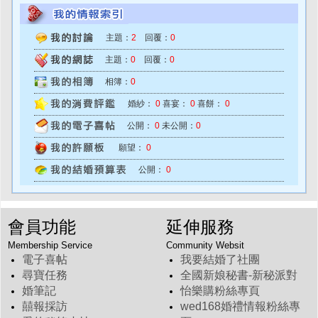
主題：
2
回覆：
0
主題：
0
回覆：
0
相簿：
0
婚紗：
0
喜宴：
0
喜餅：
0
公開：
0
未公開：
0
願望：
0
公開：
0
會員功能
延伸服務
Membership Service
Community Websit
電子喜帖
我要結婚了社團
尋寶任務
全國新娘秘書-新秘派對
婚筆記
怡樂購粉絲專頁
囍報採訪
wed168婚禮情報粉絲專