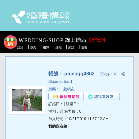
|
|
|
|
|
討論
威秀
相簿
評鑑
網誌
通告
帳號：jamesqq4862
【學分：10 暱
稱:james liao】
狀態：一般網友
訂婚日：│結婚日：
性別：?│魅力值：0
加入時間：10/21/2019 11:57:12 AM
我的座右銘：