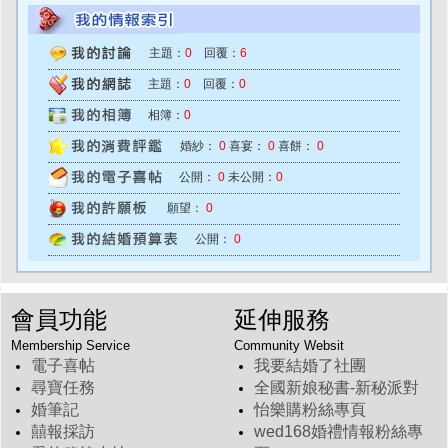
主題：
0
回覆：
6
主題：
0
回覆：
0
相簿：
0
婚紗：
0
喜宴：
0
喜餅：
0
公開：
0
未公開：
0
願望：
0
公開：
0
會員功能
延伸服務
Membership Service
Community Websit
電子喜帖
我要結婚了社團
尋寶任務
全國新娘秘書-新秘派對
婚筆記
怡樂購粉絲專頁
囍報採訪
wed168婚禮情報粉絲專