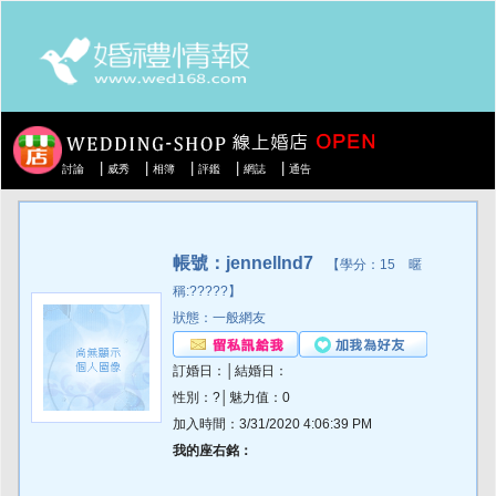
|
|
|
|
|
討論
威秀
相簿
評鑑
網誌
通告
帳號：jennellnd7
【學分：15 暱
稱:?????】
狀態：一般網友
訂婚日：│結婚日：
性別：?│魅力值：0
加入時間：3/31/2020 4:06:39 PM
我的座右銘：