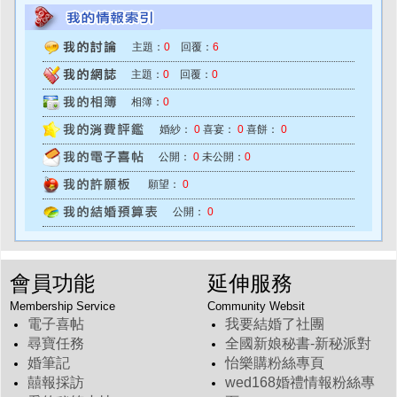
主題：
0
回覆：
6
主題：
0
回覆：
0
相簿：
0
婚紗：
0
喜宴：
0
喜餅：
0
公開：
0
未公開：
0
願望：
0
公開：
0
會員功能
延伸服務
Membership Service
Community Websit
電子喜帖
我要結婚了社團
尋寶任務
全國新娘秘書-新秘派對
婚筆記
怡樂購粉絲專頁
囍報採訪
wed168婚禮情報粉絲專