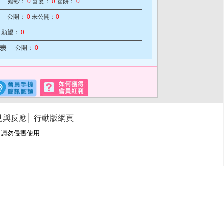
婚紗：
0
喜宴：
0
喜餅：
0
公開：
0
未公開：
0
願望：
0
公開：
0
見與反應
│
行動版網頁
冊商標，請勿侵害使用