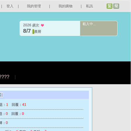
|
登入
|
我的管理
|
我的購物
|
私訊
載入中...
2026 歲次
8/7
農曆
????
|
題：
1
回覆：
41
題：
0
回覆：
0
簿：
0