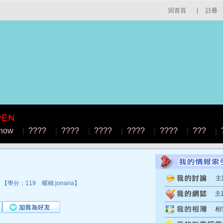
回首頁
|
註冊
how
|
????
|
????
|
????
|
????
|
????
|
???
|
主
【學分：119 暱稱:jonana】
主
相