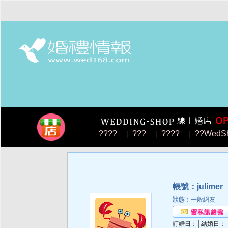
????
|
???
|
????
|
??WedS
帳號：julimer
狀態：一般網友
訂婚日：│結婚日：