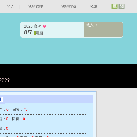
|
登入
|
我的管理
|
我的購物
|
私訊
載入中...
2026 歲次
8/7
農曆
????
|
題：
0
回覆：
73
題：
0
回覆：
0
簿：
0