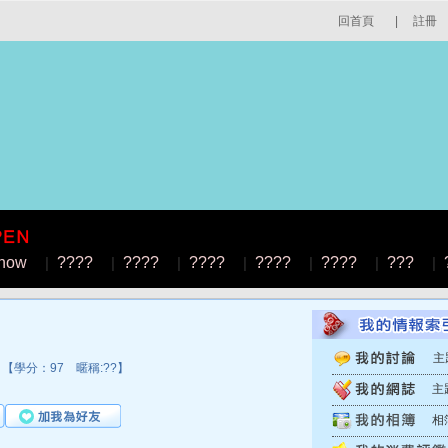
回首頁
|
註冊
how
|
????
|
????
|
????
|
????
|
????
|
???
|
主
【學分：97 暱稱:??】
主
相