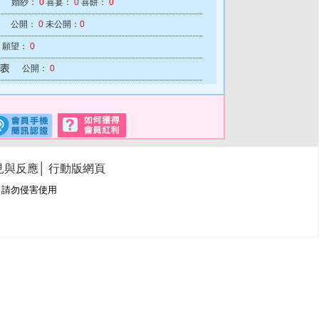
婚紗：
0
喜宴：
0
喜餅：
0
公開：
0
未公開：
0
願望：
0
公開：
0
見與反應
│
行動版網頁
冊商標，請勿侵害使用