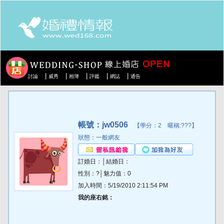
|
|
|
|
|
討論
威秀
相簿
評鑑
網誌
通告
帳號：jw0506
【學分：2 暱稱:???】
狀態：一般網友
訂婚日：│結婚日：
性別：?│魅力值：0
加入時間：5/19/2010 2:11:54 PM
我的座右銘：