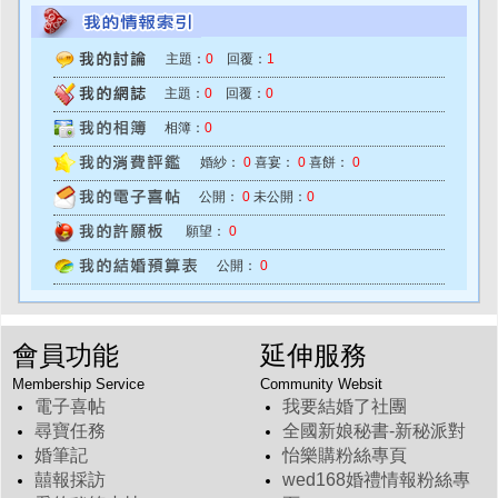
主題：
0
回覆：
1
主題：
0
回覆：
0
相簿：
0
婚紗：
0
喜宴：
0
喜餅：
0
公開：
0
未公開：
0
願望：
0
公開：
0
會員功能
延伸服務
Membership Service
Community Websit
電子喜帖
我要結婚了社團
尋寶任務
全國新娘秘書-新秘派對
婚筆記
怡樂購粉絲專頁
囍報採訪
wed168婚禮情報粉絲專