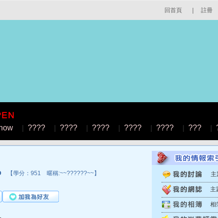
回首頁
|
註冊
how
|
????
|
????
|
????
|
????
|
????
|
???
|
o
【學分：951 暱稱:~~??????~~】
主
主
相