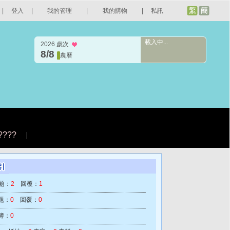
|
登入
|
我的管理
|
我的購物
|
私訊
載入中...
2026 歲次
8/8
農曆
????
|
題：
2
回覆：
1
題：
0
回覆：
0
簿：
0