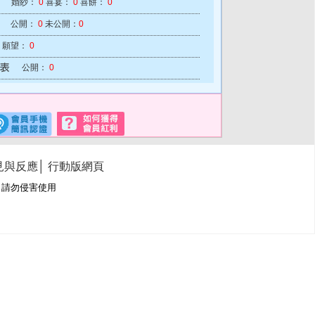
婚紗：
0
喜宴：
0
喜餅：
0
公開：
0
未公開：
0
願望：
0
公開：
0
見與反應
│
行動版網頁
冊商標，請勿侵害使用