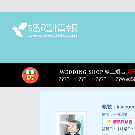
????
|
???
|
????
|
??WedS
帳號：kikicoc
狀態：一般網友
訂婚日： │結婚日：