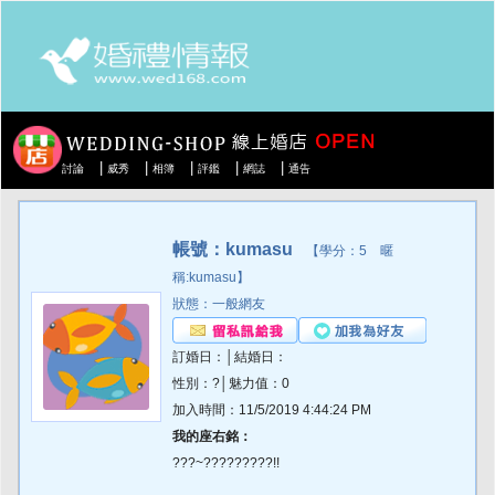
|
|
|
|
|
討論
威秀
相簿
評鑑
網誌
通告
帳號：kumasu
【學分：5 暱
稱:kumasu】
狀態：一般網友
訂婚日：│結婚日：
性別：?│魅力值：0
加入時間：11/5/2019 4:44:24 PM
我的座右銘：
???~?????????!!