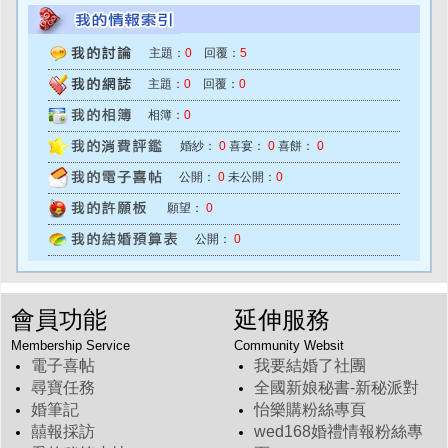
主題：
0
回覆：
5
主題：
0
回覆：
0
相簿：
0
婚紗：
0
喜宴：
0
喜餅：
0
公開：
0
未公開：
0
願望：
0
公開：
0
會員功能
延伸服務
Membership Service
Community Websit
電子喜帖
我要結婚了社團
尋寶任務
全國新娘秘書-新秘派對
婚筆記
怡樂購粉絲專頁
囍報採訪
wed168婚禮情報粉絲專