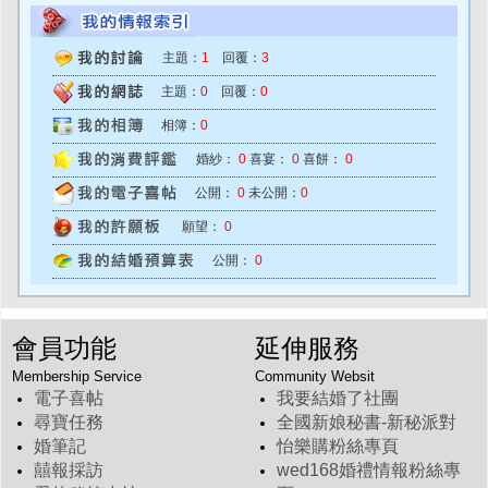
主題：
1
回覆：
3
主題：
0
回覆：
0
相簿：
0
婚紗：
0
喜宴：
0
喜餅：
0
公開：
0
未公開：
0
願望：
0
公開：
0
會員功能
延伸服務
Membership Service
Community Websit
電子喜帖
我要結婚了社團
尋寶任務
全國新娘秘書-新秘派對
婚筆記
怡樂購粉絲專頁
囍報採訪
wed168婚禮情報粉絲專