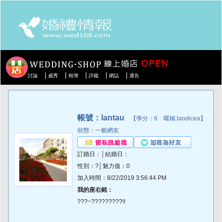
|
|
|
|
|
討論
威秀
相簿
評鑑
網誌
通告
帳號：lantau
【學分：6 暱稱:laodicea】
狀態：一般網友
訂婚日：│結婚日：
性別：?│魅力值：0
加入時間：8/22/2019 3:56:44 PM
我的座右銘：
???~?????????!!