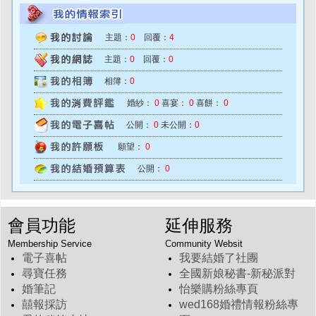
主題：
0
回覆：
4
主題：
0
回覆：
0
相簿：
0
婚紗：
0
喜宴：
0
喜餅：
0
公開：
0
未公開：
0
願望：
0
公開：
0
會員功能
延伸服務
Membership Service
Community Websit
電子喜帖
我要結婚了社團
尋寶任務
全國新娘秘書-新秘派對
婚筆記
怡樂購粉絲專頁
囍報採訪
wed168婚禮情報粉絲專