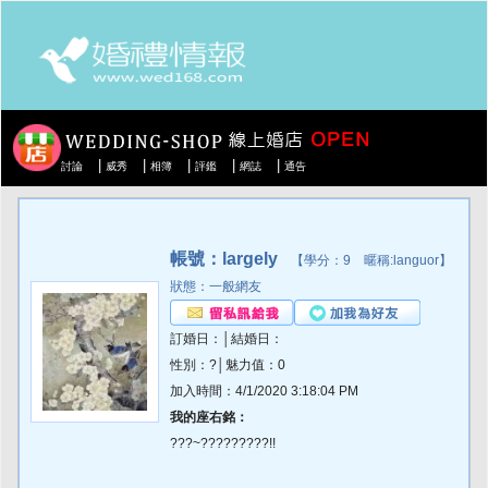
|
|
|
|
|
討論
威秀
相簿
評鑑
網誌
通告
帳號：largely
【學分：9 暱稱:languor】
狀態：一般網友
訂婚日：│結婚日：
性別：?│魅力值：0
加入時間：4/1/2020 3:18:04 PM
我的座右銘：
???~?????????!!