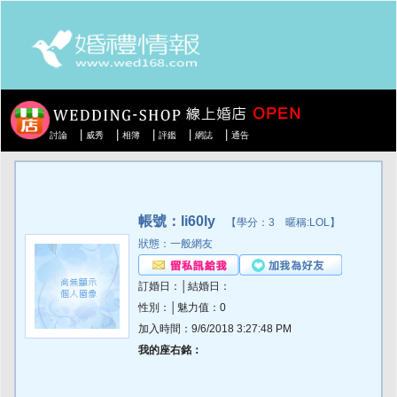
|
|
|
|
|
討論
威秀
相簿
評鑑
網誌
通告
帳號：li60ly
【學分：3 暱稱:LOL】
狀態：一般網友
訂婚日：│結婚日：
性別：│魅力值：0
加入時間：9/6/2018 3:27:48 PM
我的座右銘：