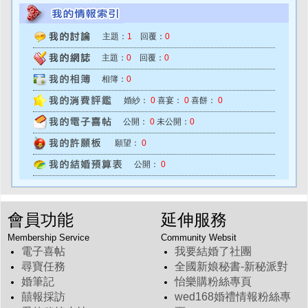
主題：
1
回覆：
0
主題：
0
回覆：
0
相簿：
0
婚紗：
0
喜宴：
0
喜餅：
0
公開：
0
未公開：
0
願望：
0
公開：
0
會員功能
延伸服務
Membership Service
Community Websit
電子喜帖
我要結婚了社團
尋寶任務
全國新娘秘書-新秘派對
婚筆記
怡樂購粉絲專頁
囍報採訪
wed168婚禮情報粉絲專