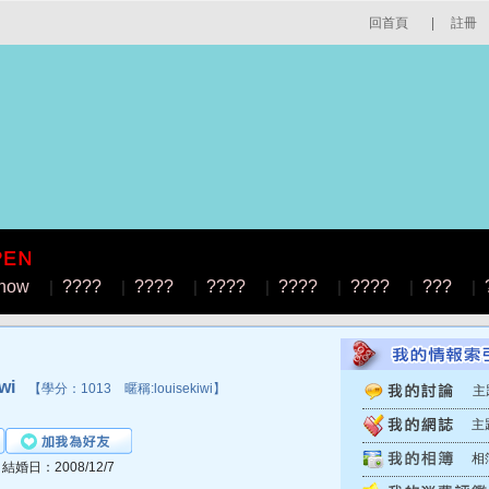
回首頁
|
註冊
how
|
????
|
????
|
????
|
????
|
????
|
???
|
wi
【學分：1013 暱稱:louisekiwi】
主
主
相
│結婚日：2008/12/7