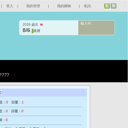
|
登入
|
我的管理
|
我的購物
|
私訊
載入中...
2026 歲次
8/6
農曆
????
|
題：
0
回覆：
1
題：
0
回覆：
0
簿：
0