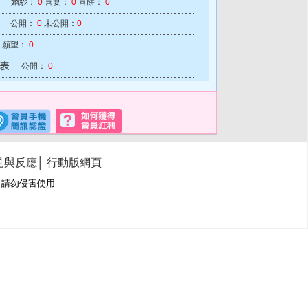
婚紗：
0
喜宴：
0
喜餅：
0
公開：
0
未公開：
0
願望：
0
公開：
0
見與反應
│
行動版網頁
冊商標，請勿侵害使用