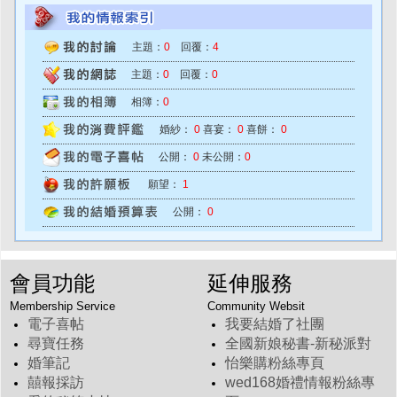
主題：
0
回覆：
4
主題：
0
回覆：
0
相簿：
0
婚紗：
0
喜宴：
0
喜餅：
0
公開：
0
未公開：
0
願望：
1
公開：
0
會員功能
延伸服務
Membership Service
Community Websit
電子喜帖
我要結婚了社團
尋寶任務
全國新娘秘書-新秘派對
婚筆記
怡樂購粉絲專頁
囍報採訪
wed168婚禮情報粉絲專