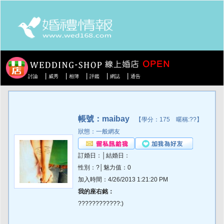
|
|
|
|
|
討論
威秀
相簿
評鑑
網誌
通告
帳號：maibay
【學分：175 暱稱:??】
狀態：一般網友
訂婚日：│結婚日：
性別：?│魅力值：0
加入時間：4/26/2013 1:21:20 PM
我的座右銘：
????????????:)