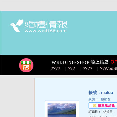
????
|
???
|
????
|
??WedS
帳號：malua
【
狀態：一般網友
訂婚日：│結婚日：