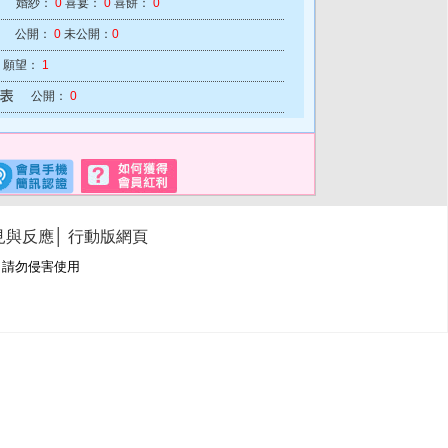
婚紗：
0
喜宴：
0
喜餅：
0
公開：
0
未公開：
0
願望：
1
公開：
0
見與反應
│
行動版網頁
冊商標，請勿侵害使用