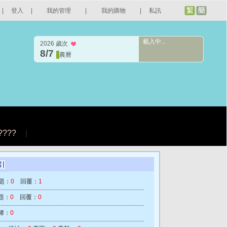
|
登入
|
我的管理
|
我的購物
|
私訊
載入中...
2026 歲次
8/7
農曆
????
|
題：
0
回覆：
1
題：
0
回覆：
0
簿：
0