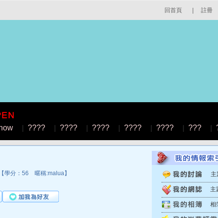
回首頁
|
註冊
how
|
????
|
????
|
????
|
????
|
????
|
???
|
學分：56 暱稱:malua】
主
主
相