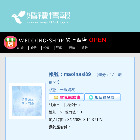
|
|
|
|
|
討論
威秀
相簿
評鑑
網誌
通告
帳號：maoinasl89
【學分：17 暱
稱:??】
狀態：一般網友
訂婚日：│結婚日：
性別：?│魅力值：0
加入時間：3/2/2020 3:11:37 PM
我的座右銘：