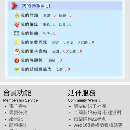
主題：
0
回覆：
6
主題：
0
回覆：
0
相簿：
0
婚紗：
0
喜宴：
0
喜餅：
0
公開：
0
未公開：
0
願望：
0
公開：
0
會員功能
延伸服務
Membership Service
Community Websit
電子喜帖
我要結婚了社團
尋寶任務
全國新娘秘書-新秘派對
婚筆記
怡樂購粉絲專頁
囍報採訪
wed168婚禮情報粉絲專