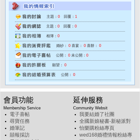
主題：
0
回覆：
1
主題：
0
回覆：
0
相簿：
0
婚紗：
0
喜宴：
0
喜餅：
0
公開：
0
未公開：
0
願望：
0
公開：
0
會員功能
延伸服務
Membership Service
Community Websit
電子喜帖
我要結婚了社團
尋寶任務
全國新娘秘書-新秘派對
婚筆記
怡樂購粉絲專頁
囍報採訪
wed168婚禮情報粉絲專