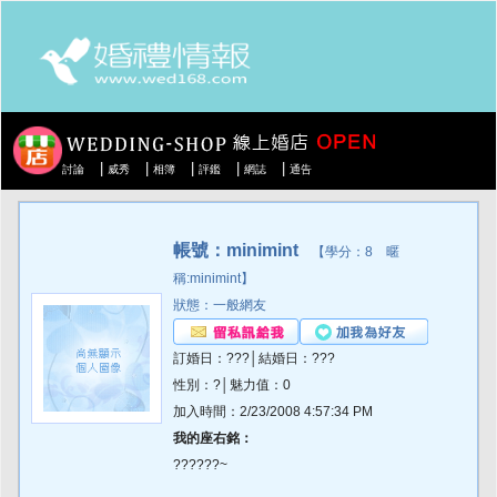
|
|
|
|
|
討論
威秀
相簿
評鑑
網誌
通告
帳號：minimint
【學分：8 暱
稱:minimint】
狀態：一般網友
訂婚日：???│結婚日：???
性別：?│魅力值：0
加入時間：2/23/2008 4:57:34 PM
我的座右銘：
??????~