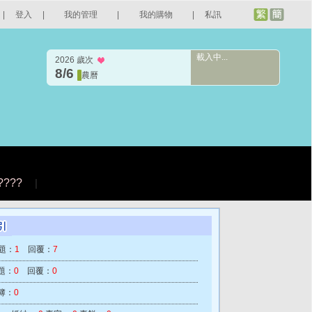
|
登入
|
我的管理
|
我的購物
|
私訊
載入中...
2026 歲次
8/6
農曆
????
|
題：
1
回覆：
7
題：
0
回覆：
0
簿：
0