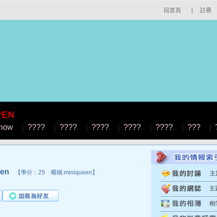
回首頁
|
註冊
how
|
????
|
????
|
????
|
????
|
????
|
???
|
en
【學分：25 暱稱:miniqueen】
主
主
相