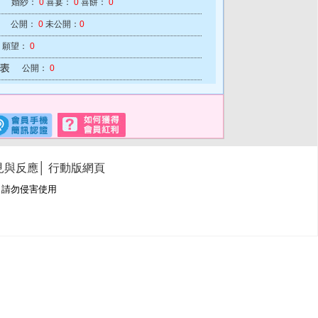
婚紗：
0
喜宴：
0
喜餅：
0
公開：
0
未公開：
0
願望：
0
公開：
0
見與反應
│
行動版網頁
冊商標，請勿侵害使用