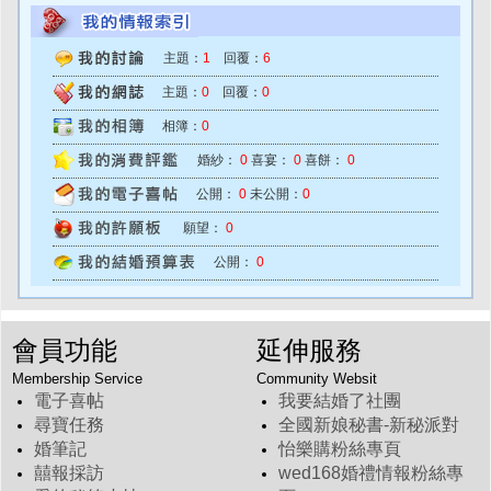
主題：
1
回覆：
6
主題：
0
回覆：
0
相簿：
0
婚紗：
0
喜宴：
0
喜餅：
0
公開：
0
未公開：
0
願望：
0
公開：
0
會員功能
延伸服務
Membership Service
Community Websit
電子喜帖
我要結婚了社團
尋寶任務
全國新娘秘書-新秘派對
婚筆記
怡樂購粉絲專頁
囍報採訪
wed168婚禮情報粉絲專