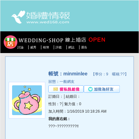
|
|
|
|
|
討論
威秀
相簿
評鑑
網誌
通告
帳號：minminlee
【學分：9 暱稱:??】
狀態：一般網友
訂婚日：│結婚日：
性別：?│魅力值：0
加入時間：1/16/2019 10:18:26 AM
我的座右銘：
???~?????????!!