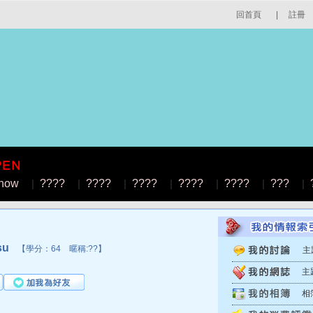
回首頁
|
註冊
how
|
????
|
????
|
????
|
????
|
????
|
???
|
su
【學分：64 暱稱:??】
主
主
相