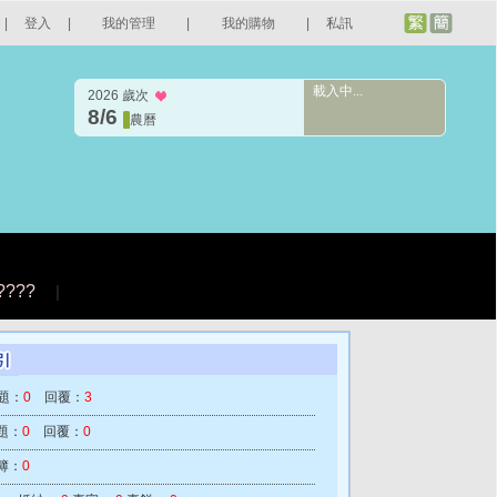
|
登入
|
我的管理
|
我的購物
|
私訊
載入中...
2026 歲次
8/6
農曆
????
|
題：
0
回覆：
3
題：
0
回覆：
0
簿：
0