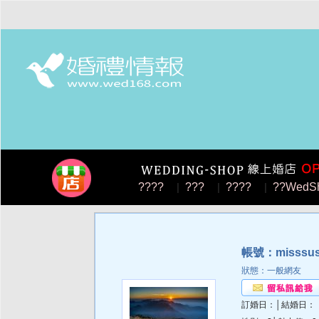
????
|
???
|
????
|
??WedS
帳號：misssu
狀態：一般網友
訂婚日：│結婚日：