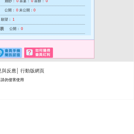
婚紗：
0
喜宴：
0
喜餅：
0
公開：
0
未公開：
0
願望：
1
公開：
0
見與反應
│
行動版網頁
冊商標，請勿侵害使用