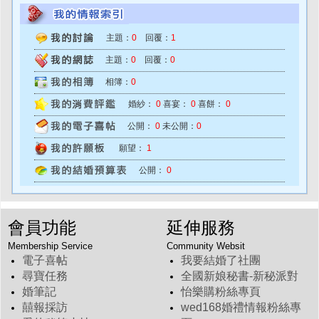
主題：
0
回覆：
1
主題：
0
回覆：
0
相簿：
0
婚紗：
0
喜宴：
0
喜餅：
0
公開：
0
未公開：
0
願望：
1
公開：
0
會員功能
延伸服務
Membership Service
Community Websit
電子喜帖
我要結婚了社團
尋寶任務
全國新娘秘書-新秘派對
婚筆記
怡樂購粉絲專頁
囍報採訪
wed168婚禮情報粉絲專