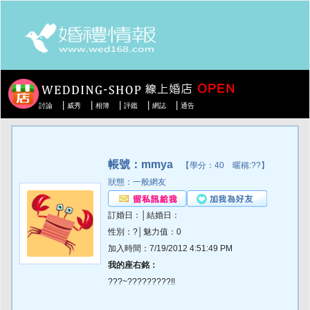
|
|
|
|
|
討論
威秀
相簿
評鑑
網誌
通告
帳號：mmya
【學分：40 暱稱:??】
狀態：一般網友
訂婚日：│結婚日：
性別：?│魅力值：0
加入時間：7/19/2012 4:51:49 PM
我的座右銘：
???~?????????!!