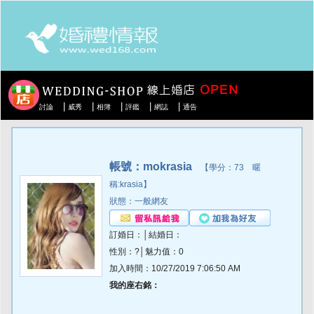
|
|
|
|
|
討論
威秀
相簿
評鑑
網誌
通告
帳號：mokrasia
【學分：73 暱
稱:krasia】
狀態：一般網友
訂婚日：│結婚日：
性別：?│魅力值：0
加入時間：10/27/2019 7:06:50 AM
我的座右銘：