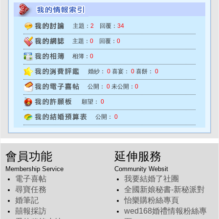
主題：
2
回覆：
34
主題：
0
回覆：
0
相簿：
0
婚紗：
0
喜宴：
0
喜餅：
0
公開：
0
未公開：
0
願望：
0
公開：
0
會員功能
延伸服務
Membership Service
Community Websit
電子喜帖
我要結婚了社團
尋寶任務
全國新娘秘書-新秘派對
婚筆記
怡樂購粉絲專頁
囍報採訪
wed168婚禮情報粉絲專