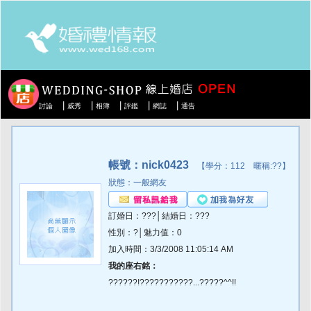
|
|
|
|
|
討論
威秀
相簿
評鑑
網誌
通告
帳號：nick0423
【學分：112 暱稱:??】
狀態：一般網友
訂婚日：???│結婚日：???
性別：?│魅力值：0
加入時間：3/3/2008 11:05:14 AM
我的座右銘：
??????!???????????...?????^^!!