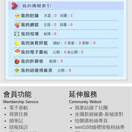
主題：
0
回覆：
1
主題：
0
回覆：
0
相簿：
0
婚紗：
0
喜宴：
0
喜餅：
0
公開：
0
未公開：
0
願望：
0
公開：
0
會員功能
延伸服務
Membership Service
Community Websit
電子喜帖
我要結婚了社團
尋寶任務
全國新娘秘書-新秘派對
婚筆記
怡樂購粉絲專頁
囍報採訪
wed168婚禮情報粉絲專