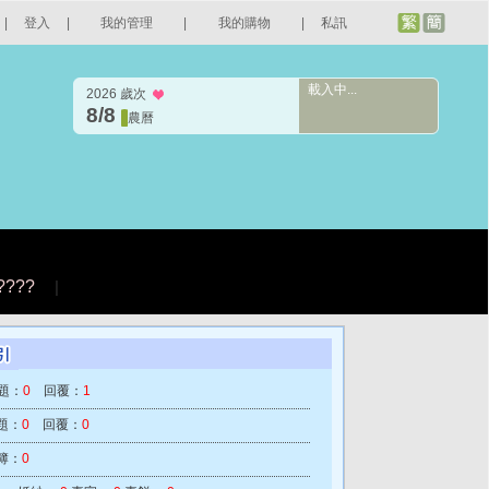
|
登入
|
我的管理
|
我的購物
|
私訊
載入中...
2026 歲次
8/8
農曆
????
|
題：
0
回覆：
1
題：
0
回覆：
0
簿：
0