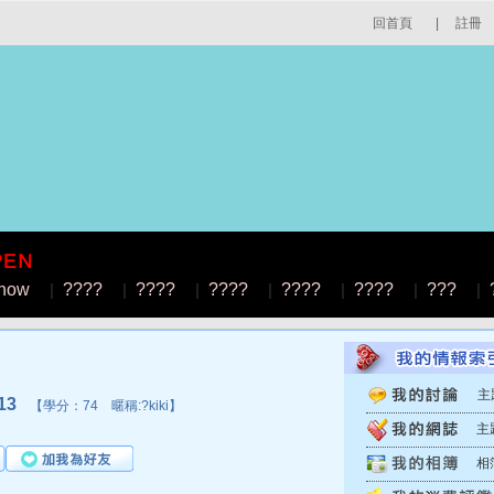
回首頁
|
註冊
how
|
????
|
????
|
????
|
????
|
????
|
???
|
主
13
【學分：74 暱稱:?kiki】
主
相