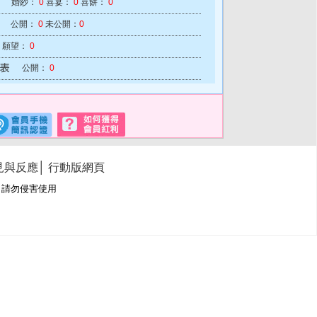
婚紗：
0
喜宴：
0
喜餅：
0
公開：
0
未公開：
0
願望：
0
公開：
0
見與反應
│
行動版網頁
冊商標，請勿侵害使用