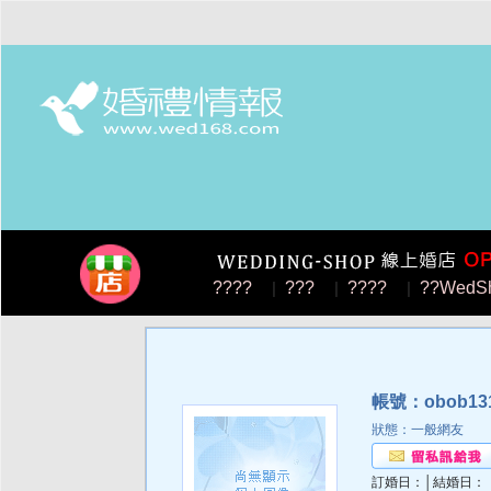
????
|
???
|
????
|
??WedS
帳號：obob13
狀態：一般網友
訂婚日：│結婚日：