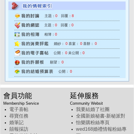
主題：
0
回覆：
8
主題：
0
回覆：
0
相簿：
0
婚紗：
0
喜宴：
0
喜餅：
0
公開：
0
未公開：
0
願望：
0
公開：
0
會員功能
延伸服務
Membership Service
Community Websit
電子喜帖
我要結婚了社團
尋寶任務
全國新娘秘書-新秘派對
婚筆記
怡樂購粉絲專頁
囍報採訪
wed168婚禮情報粉絲專