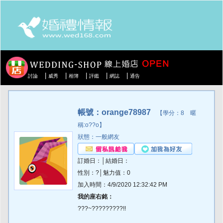
|
|
|
|
|
討論
威秀
相簿
評鑑
網誌
通告
帳號：orange78987
【學分：8 暱
稱:o??o】
狀態：一般網友
訂婚日：│結婚日：
性別：?│魅力值：0
加入時間：4/9/2020 12:32:42 PM
我的座右銘：
???~?????????!!