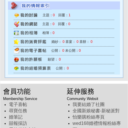
主題：
0
回覆：
1
主題：
0
回覆：
0
相簿：
0
婚紗：
0
喜宴：
0
喜餅：
0
公開：
0
未公開：
0
願望：
0
公開：
0
會員功能
延伸服務
Membership Service
Community Websit
電子喜帖
我要結婚了社團
尋寶任務
全國新娘秘書-新秘派對
婚筆記
怡樂購粉絲專頁
囍報採訪
wed168婚禮情報粉絲專