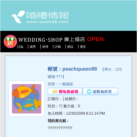
|
|
|
|
|
討論
威秀
相簿
評鑑
網誌
通告
帳號：peachqueen99
【學分：103
暱稱:???】
狀態：一般網友
訂婚日：│結婚日：
性別：?│魅力值：0
加入時間：12/30/2009 8:21:14 PM
我的座右銘：
???????????!