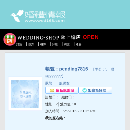
|
|
|
|
|
討論
威秀
相簿
評鑑
網誌
通告
帳號：pending7816
【學分：5 暱
稱:??????】
狀態：一般網友
訂婚日：│結婚日：
性別：?│魅力值：0
加入時間：5/5/2016 2:31:25 PM
我的座右銘：