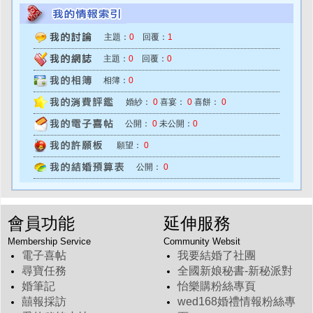
主題：
0
回覆：
1
主題：
0
回覆：
0
相簿：
0
婚紗：
0
喜宴：
0
喜餅：
0
公開：
0
未公開：
0
願望：
0
公開：
0
會員功能
延伸服務
Membership Service
Community Websit
電子喜帖
我要結婚了社團
尋寶任務
全國新娘秘書-新秘派對
婚筆記
怡樂購粉絲專頁
囍報採訪
wed168婚禮情報粉絲專