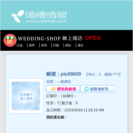
|
|
|
|
|
討論
威秀
相簿
評鑑
網誌
通告
帳號：plo09609
【學分：5 暱稱:???】
狀態：一般網友
訂婚日：│結婚日：
性別：?│魅力值：0
加入時間：12/24/2018 11:26:19 AM
我的座右銘：