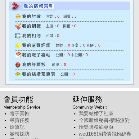
主題：
0
回覆：
5
主題：
0
回覆：
0
相簿：
0
婚紗：
0
喜宴：
0
喜餅：
0
公開：
0
未公開：
0
願望：
0
公開：
0
會員功能
延伸服務
Membership Service
Community Websit
電子喜帖
我要結婚了社團
尋寶任務
全國新娘秘書-新秘派對
婚筆記
怡樂購粉絲專頁
囍報採訪
wed168婚禮情報粉絲專